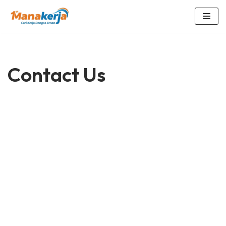
Lompat
ke
konten
Contact Us