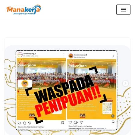
Lompat
ke
konten