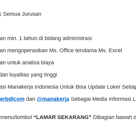
S1 Semua Jurusan
n min. 1 tahun di bidang administrasi
n mengoperasikan Ms. Office terutama Ms. Excel
n untuk analisa biaya
dan loyalitas yang tinggi
kasi Manakerja Indonesia Untuk Bisa Update Loker Setia
erbdlcom
dan
@manakerja
Sebagai Media Informasi 
a menu/tombol
“LAMAR SEKARANG”
Dibagian bawah da