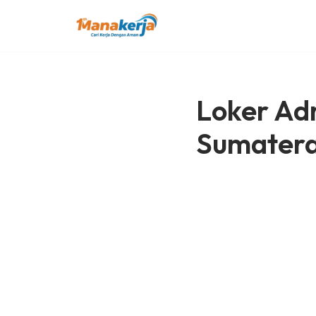
Lompat
ke
konten
Loker Adm
Sumatera