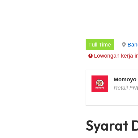
Full Time
Ban
Lowongan kerja in
Momoyo 
Retail FN
Syarat 