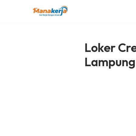
Lompat
ke
konten
Loker Cr
Lampung