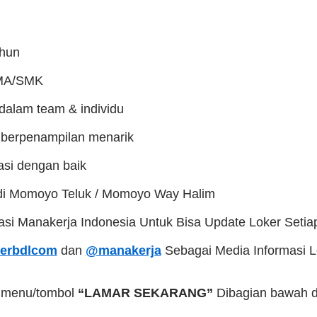
ahun
SMA/SMK
dalam team & individu
 berpenampilan menarik
si dengan baik
 di Momoyo Teluk / Momoyo Way Halim
kasi Manakerja Indonesia Untuk Bisa Update Loker Setia
erbdlcom
dan
@manakerja
Sebagai Media Informasi 
a menu/tombol
“LAMAR SEKARANG”
Dibagian bawah da