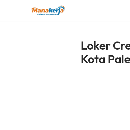
Lompat
ke
konten
Loker Cre
Kota Pal