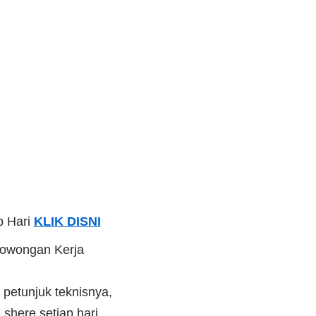
p Hari
KLIK DISNI
Lowongan Kerja
 petunjuk teknisnya,
shere setiap hari,