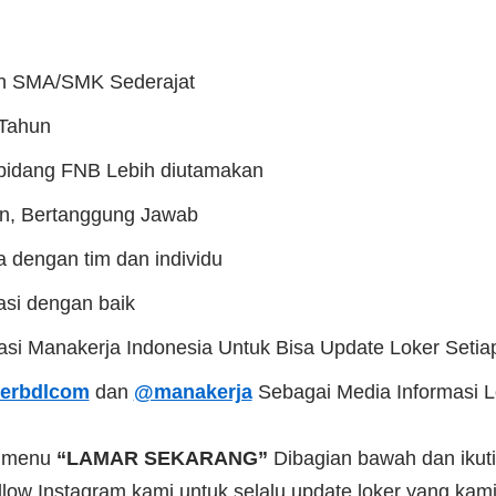
an SMA/SMK Sederajat
 Tahun
bidang FNB Lebih diutamakan
lin, Bertanggung Jawab
 dengan tim dan individu
si dengan baik
kasi Manakerja Indonesia Untuk Bisa Update Loker Setia
erbdlcom
dan
@manakerja
Sebagai Media Informasi 
a menu
“LAMAR SEKARANG”
Dibagian bawah dan ikuti
low Instagram kami untuk selalu update loker yang kami 