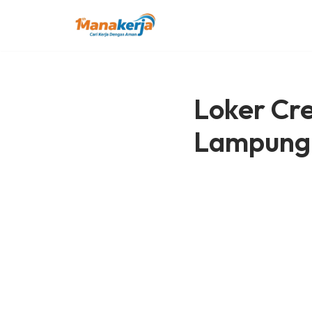
Lompat
ke
konten
Loker Cr
Lampung