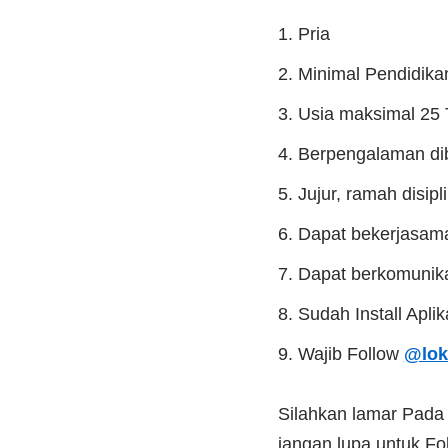
Pria
Minimal Pendidik
Usia maksimal 25
Berpengalaman di
Jujur, ramah disip
Dapat bekerjasama
Dapat berkomunika
Sudah Install Apli
Wajib Follow
@lok
Silahkan lamar Pad
jangan lupa untuk Fol