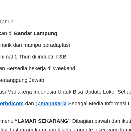
 Tahun
kan di
Bandar Lampung
narik dan mampu beradaptasi
imal 1 Thun di industri F&B
dan Bersedia bekerja di Weekend
 Bertanggung Jawab
kasi Manakerja Indonesia Untuk Bisa Update Loker Setia
erbdlcom
dan
@manakerja
Sebagai Media Informasi 
a menu
“LAMAR SEKARANG”
Dibagian bawah dan ikuti
low Instagram kami untuk selalu update loker yang kami 