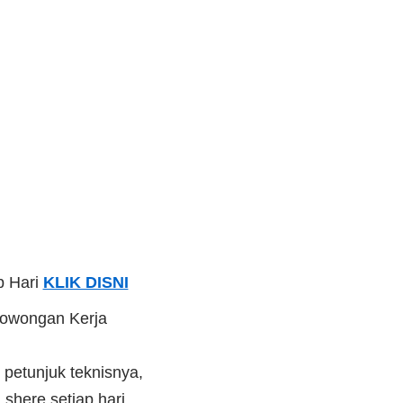
p Hari
KLIK DISNI
Lowongan Kerja
 petunjuk teknisnya,
shere setiap hari,