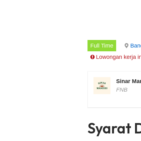
Full Time
Ban
Lowongan kerja in
Sinar Man
FNB
Syarat 