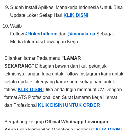
Sudah Install Aplikasi Manakerja Indonesia Untuk Bisa
Update Loker Setiap Hari
KLIK DISNI
Wajib
Follow
@lokerbdlcom
dan
@manakerja
Sebagai
Media Informasi Lowongan Kerja
Silahkan lamar Pada menu
“LAMAR
SEKARANG”
Dibagian bawah dan ikuti petunjuk
teknisnya, jangan lupa untuk Follow Instagram kami untuk
selalu update loker yang kami shere setiap hari, untuk
follow
KLIK DISINI
Jika anda Ingin membuat CV Dengan
format ATS Profesional dan Surat lamaran kerja Hemat
dan Profesional
KLIK DISINI UNTUK ORDER
Bergabung ke grup
Official Whatsapp Lowongan
Kerja
Oleh Komunitas Manakerja Indonesia
KLIK DISINI