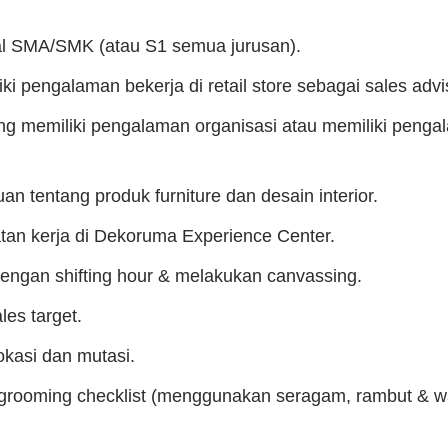
l SMA/SMK (atau S1 semua jurusan).
i pengalaman bekerja di retail store sebagai sales advi
ng memiliki pengalaman organisasi atau memiliki penga
an tentang produk furniture dan desain interior.
an kerja di Dekoruma Experience Center.
dengan shifting hour & melakukan canvassing.
les target.
okasi dan mutasi.
rooming checklist (menggunakan seragam, rambut & waj