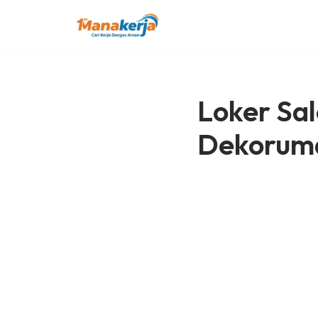
Lompat
ke
konten
Loker Sal
Dekorum