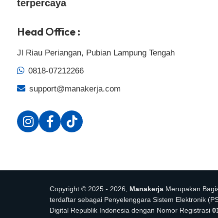
terpercaya
Head Office :
Jl Riau Periangan, Pubian Lampung Tengah
0818-07212266
support@manakerja.com
Copyright © 2025 - 2026,
Manakerja
Merupakan Bagi
terdaftar sebagai Penyelenggara Sistem Elektronik (
Digital Republik Indonesia dengan Nomor Registrasi
0