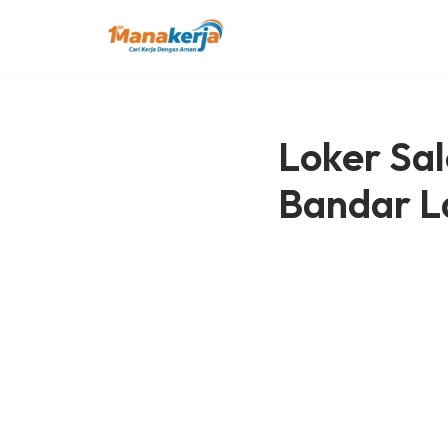
Lompat
ke
konten
Loker Sal
Bandar 