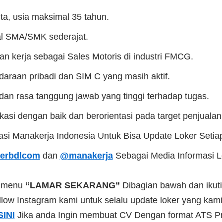
ita, usia maksimal 35 tahun.
al SMA/SMK sederajat.
n kerja sebagai Sales Motoris di industri FMCG.
daraan pribadi dan SIM C yang masih aktif.
s dan rasa tanggung jawab yang tinggi terhadap tugas.
si dengan baik dan berorientasi pada target penjualan
kasi Manakerja Indonesia Untuk Bisa Update Loker Setia
erbdlcom
dan
@manakerja
Sebagai Media Informasi 
a menu
“LAMAR SEKARANG”
Dibagian bawah dan ikuti
low Instagram kami untuk selalu update loker yang kami 
SINI
Jika anda Ingin membuat CV Dengan format ATS Pr