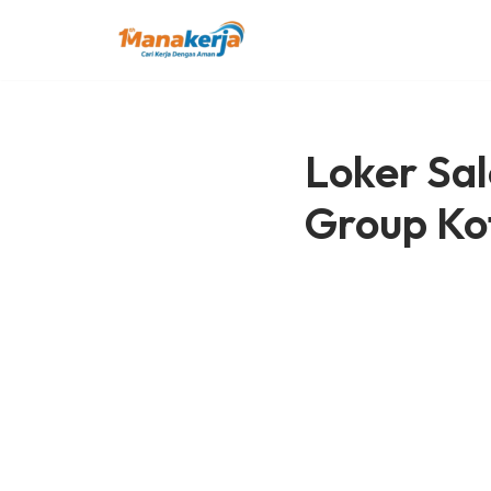
Lompat
ke
konten
Loker Sal
Group Ko