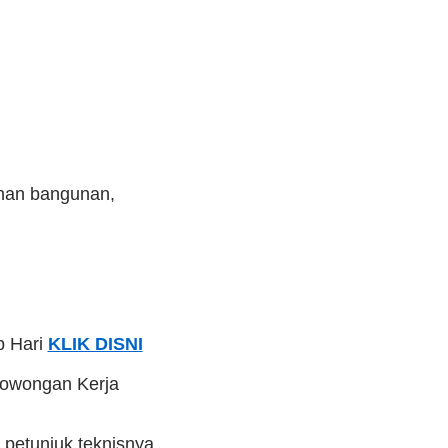
ahan bangunan,
p Hari
KLIK DISNI
Lowongan Kerja
 petunjuk teknisnya,