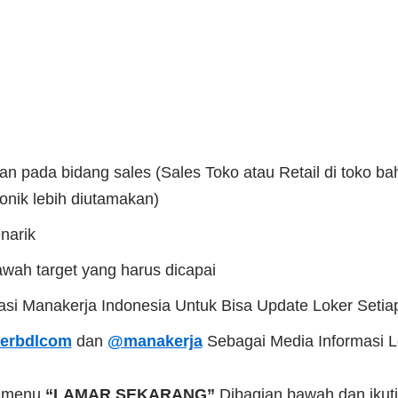
an pada bidang sales (Sales Toko atau Retail di toko b
onik lebih diutamakan)
narik
bawah target yang harus dicapai
kasi Manakerja Indonesia Untuk Bisa Update Loker Setia
erbdlcom
dan
@manakerja
Sebagai Media Informasi 
a menu
“LAMAR SEKARANG”
Dibagian bawah dan ikuti