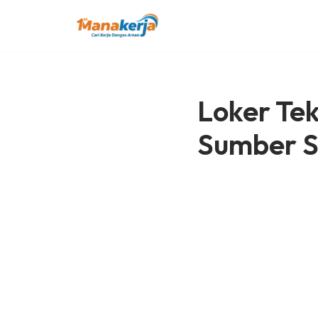
Lompat
ke
konten
Loker Tek
Sumber S