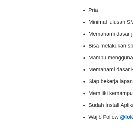
Pria
Minimal lulusan S
Memahami dasar ja
Bisa melakukan spl
Mampu menggunaka
Memahami dasar kel
Siap bekerja lapa
Memiliki kemampua
Sudah Install Apli
Wajib Follow
@lok