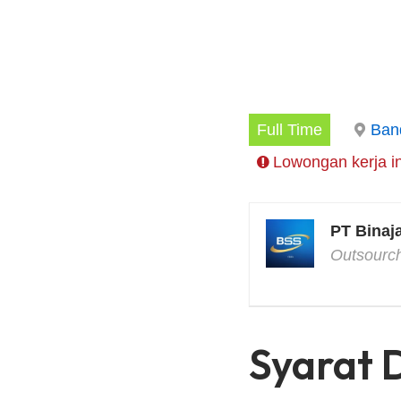
Full Time
Ban
Lowongan kerja in
PT Binaj
Outsourc
Syarat 