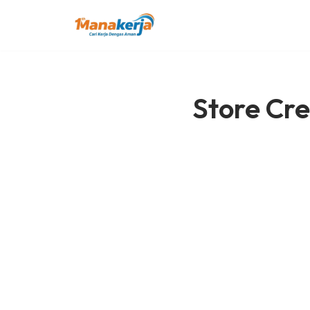
Lompat
ke
konten
Store Cr