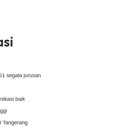
asi
1 segala jurusan
kasi baik
nggi
di Tangerang