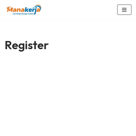
Lompat
ke
konten
Register